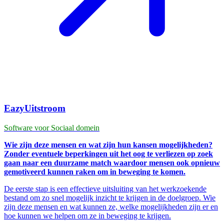
EazyUitstroom
Software voor Sociaal domein
Wie zijn deze mensen en wat zijn hun kansen mogelijkheden?
Zonder eventuele beperkingen uit het oog te verliezen op zoek
gaan naar een duurzame match waardoor mensen ook opnieuw
gemotiveerd kunnen raken om in beweging te komen.
De eerste stap is een effectieve uitsluiting van het werkzoekende
bestand om zo snel mogelijk inzicht te krijgen in de doelgroep. Wie
zijn deze mensen en wat kunnen ze, welke mogelijkheden zijn er en
hoe kunnen we helpen om ze in beweging te krijgen.